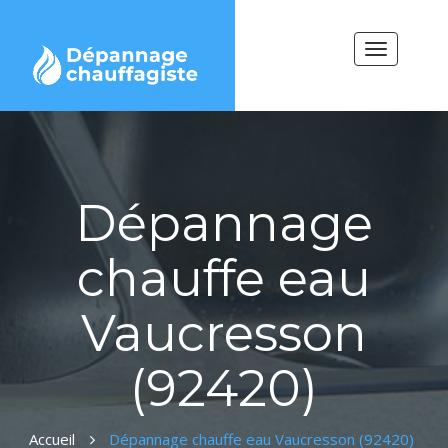
Toggle
navigation
Dépannage
chauffe eau
Vaucresson
(92420)
Accueil
Dépannage chauffe eau Vaucresson (92420)