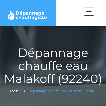
Toggle
navigation
Dépannage
chauffe eau
Malakoff (92240)
Accueil
Dépannage chauffe eau Malakoff (92240)